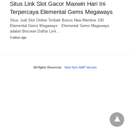
Situs Link Slot Gacor Maxwin Hari Ini
Terpercaya Elemental Gems Megaways
Situs Judi Slot Online Terbaik Bonus New Member 100
Elemental Gems Megaways Elemental Gems Megaways
adalah Bocoran Daftar Link…
3 tahun ago
All Rights Reserved
View Non-AMP Version