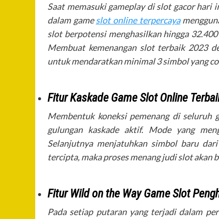
Saat memasuki gameplay di slot gacor hari i
dalam game
slot online terpercaya
menggunak
slot berpotensi menghasilkan hingga 32.400 
Membuat kemenangan slot terbaik 2023 de
untuk mendaratkan minimal 3 simbol yang coco
Fitur Kaskade Game Slot Online Terbai
Membentuk koneksi pemenang di seluruh g
gulungan kaskade aktif. Mode yang meng
Selanjutnya menjatuhkan simbol baru dar
tercipta, maka proses menang judi slot akan b
Fitur Wild on the Way Game Slot Peng
Pada setiap putaran yang terjadi dalam per