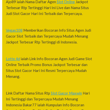
Ajo89 ialah Nama Daftar Agen
Slot Online
Jackpot
Terbesar Rtp Tertinggi Hari Ini Live dan Nama Situs
Judi Slot Gacor Hari Ini Terbaik dan Terpercaya.
Vegas108
Memberikan Bocoran Info Situs Agen Judi
Gacor Slot Terbaik dan Terpercaya Mudah Menang
Jackpot Terbesar Rtp Tertinggi di Indonesia.
Lotte 4d
ialah Link Info Bocoran Agen Judi Game Slot
Online Terbaik Promo Bonus Jackpot Terbesar dan
Situs Slot Gacor Hari Ini Resmi Terpercaya Mudah
Menang.
Link Daftar Nama Situs Rtp
Slot Gacor Maxwin
Hari
Ini Tertinggi dan Terpercaya Mudah Menang
Indonesia Bakar77 ialah Kumpulan Info Bocoran