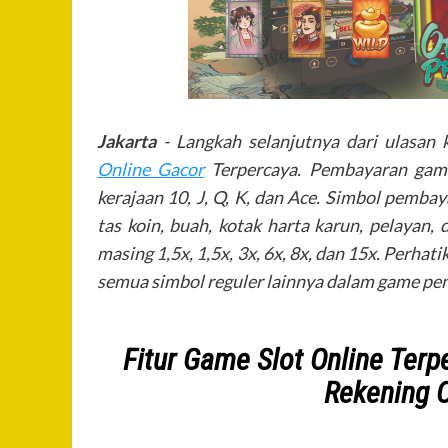
Jakarta
- Langkah selanjutnya dari ulasa
Online Gacor
Terpercaya. Pembayaran game 
kerajaan 10, J, Q, K, dan Ace. Simbol pemba
tas koin, buah, kotak harta karun, pelayan
masing 1,5x, 1,5x, 3x, 6x, 8x, dan 15x. Perhat
semua simbol reguler lainnya dalam game pengh
Fitur Game Slot Online Ter
Rekening O