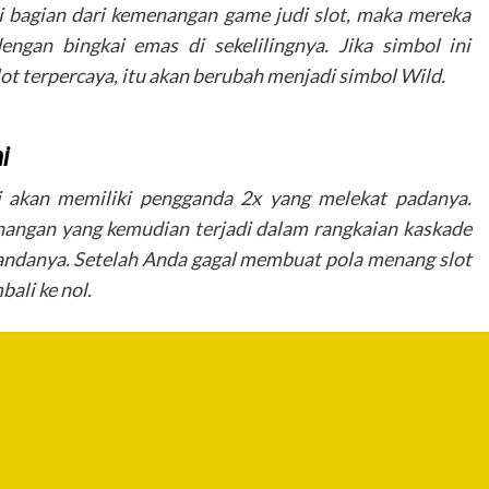
i bagian dari kemenangan game judi slot, maka mereka
ngan bingkai emas di sekelilingnya. Jika simbol ini
t terpercaya, itu akan berubah menjadi simbol Wild.
i
ni akan memiliki pengganda 2x yang melekat padanya.
nangan yang kemudian terjadi dalam rangkaian kaskade
gandanya. Setelah Anda gagal membuat pola menang slot
ali ke nol.