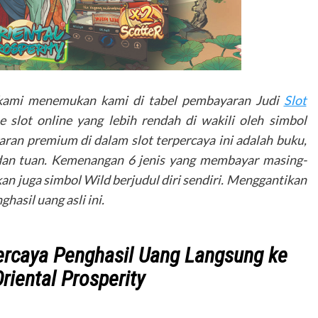
n kami menemukan kami di tabel pembayaran Judi
Slot
slot online yang lebih rendah di wakili oleh simbol
yaran premium di dalam slot terpercaya ini adalah buku,
, dan tuan. Kemenangan 6 jenis yang membayar masing-
ikan juga simbol Wild berjudul diri sendiri. Menggantikan
asil uang asli ini.
percaya Penghasil Uang Langsung ke
riental Prosperity