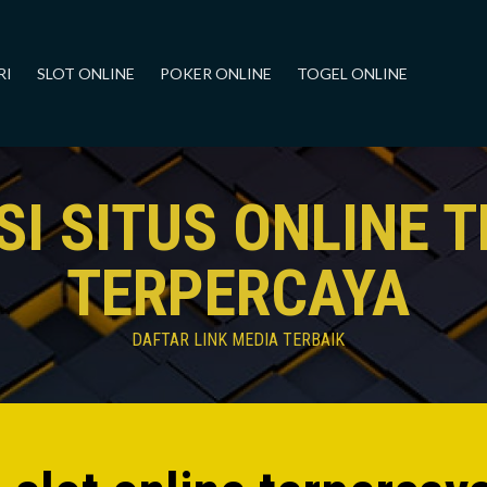
RI
SLOT ONLINE
POKER ONLINE
TOGEL ONLINE
I SITUS ONLINE 
TERPERCAYA
DAFTAR LINK MEDIA TERBAIK