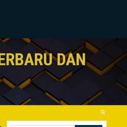
TERBARU DAN