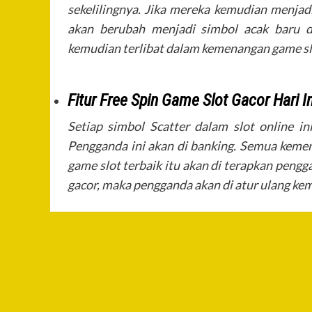
sekelilingnya. Jika mereka kemudian menjad
akan berubah menjadi simbol acak baru de
kemudian terlibat dalam kemenangan game slo
Fitur Free Spin Game Slot Gacor Hari In
Setiap simbol Scatter dalam slot online i
Pengganda ini akan di banking. Semua keme
game slot terbaik itu akan di terapkan peng
gacor, maka pengganda akan di atur ulang kemb