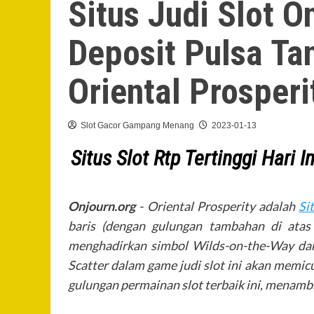
Situs Judi Slot O
Deposit Pulsa Ta
Oriental Prosperi
Slot Gacor Gampang Menang
2023-01-13
Situs Slot Rtp Tertinggi Hari 
Onjourn.org
- Oriental Prosperity adalah
Si
baris (dengan gulungan tambahan di atas 
menghadirkan simbol Wilds-on-the-Way da
Scatter dalam game judi slot ini akan memicu
gulungan permainan slot terbaik ini, menamba